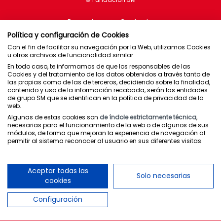
Proyectos
Contacto
Política y configuración de Cookies
Con el fin de facilitar su navegación por la Web, utilizamos Cookies
u otros archivos de funcionalidad similar.
En todo caso, te informamos de que los responsables de las
Brasil
Cookies y del tratamiento de los datos obtenidos a través tanto de
las propias como de las de terceros, decidiendo sobre la finalidad,
Chile
contenido y uso de la información recabada, serán las entidades
de grupo SM que se identifican en la política de privacidad de la
España
web.
México
Algunas de estas cookies son
de índole estrictamente técnica
,
necesarias para el funcionamiento de la web o de algunos de sus
Puerto Rico
módulos, de forma que mejoran la experiencia de navegación al
permitir al sistema reconocer al usuario en sus diferentes visitas.
Newsletter
Política de privacidad
Aceptar todas las
Solo necesarias
Condiciones de uso
cookies
Política de cookies
Configuración
Canal interno de comunicaciones