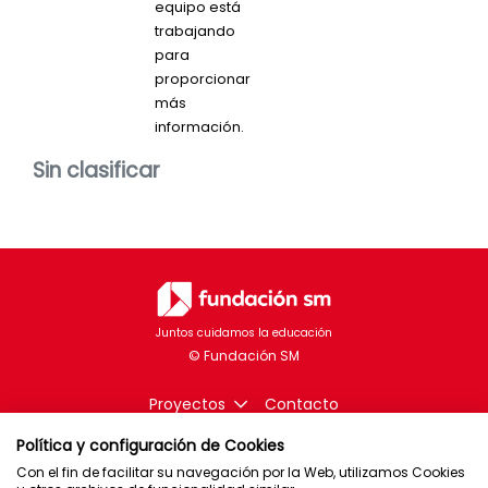
equipo está
trabajando
para
proporcionar
más
información.
Sin clasificar
Juntos cuidamos la educación
Proyectos
Contacto
Política y configuración de Cookies
Con el fin de facilitar su navegación por la Web, utilizamos Cookies