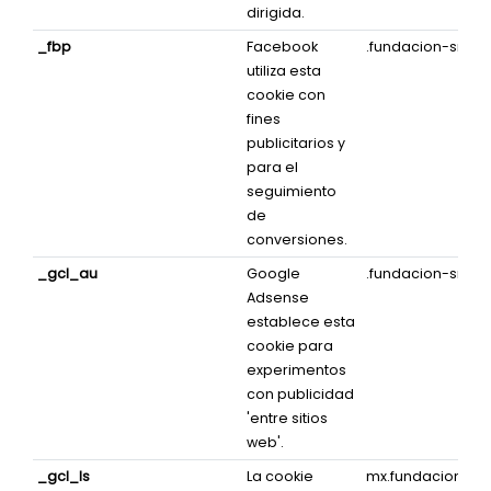
dirigida.
_fbp
Facebook
.fundacion-sm.o
utiliza esta
cookie con
fines
publicitarios y
para el
seguimiento
de
conversiones.
_gcl_au
Google
.fundacion-sm.o
Adsense
establece esta
cookie para
experimentos
con publicidad
'entre sitios
web'.
_gcl_ls
La cookie
mx.fundacion-sm