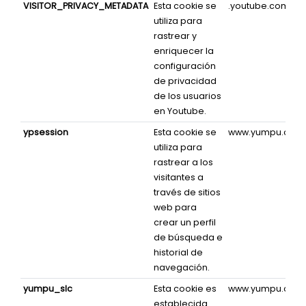
VISITOR_PRIVACY_METADATA
Esta cookie se
.youtube.com
utiliza para
rastrear y
enriquecer la
configuración
de privacidad
de los usuarios
en Youtube.
ypsession
Esta cookie se
www.yumpu.com
utiliza para
rastrear a los
visitantes a
través de sitios
web para
crear un perfil
de búsqueda e
historial de
navegación.
yumpu_slc
Esta cookie es
www.yumpu.com
establecida