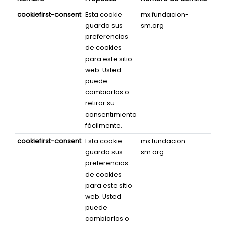
cookiefirst-consent
Esta cookie
mx.fundacion-
un 
guarda sus
sm.org
preferencias
de cookies
para este sitio
web. Usted
puede
cambiarlos o
retirar su
consentimiento
fácilmente.
cookiefirst-consent
Esta cookie
mx.fundacion-
Pers
guarda sus
sm.org
preferencias
de cookies
para este sitio
web. Usted
puede
cambiarlos o