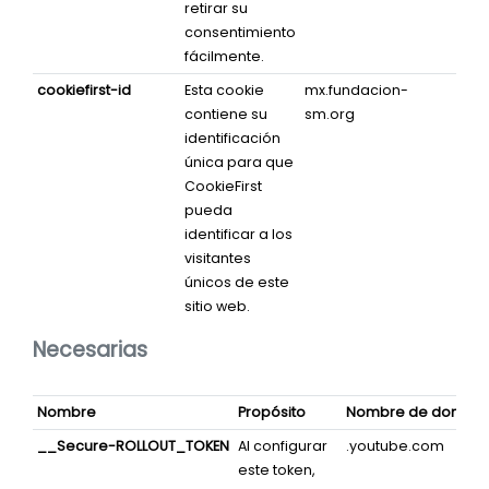
retirar su
consentimiento
fácilmente.
cookiefirst-id
Esta cookie
mx.fundacion-
Pers
contiene su
sm.org
identificación
única para que
CookieFirst
pueda
identificar a los
visitantes
únicos de este
sitio web.
Necesarias
Nombre
Propósito
Nombre de domini
__Secure-ROLLOUT_TOKEN
Al configurar
.youtube.com
este token,