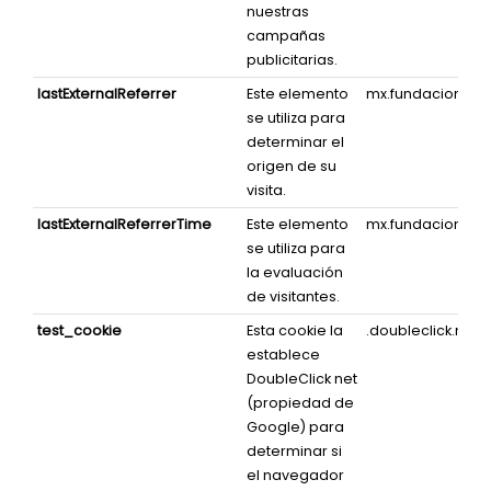
nuestras
campañas
publicitarias.
lastExternalReferrer
Este elemento
mx.fundacion-sm
se utiliza para
determinar el
origen de su
visita.
lastExternalReferrerTime
Este elemento
mx.fundacion-sm
se utiliza para
la evaluación
de visitantes.
test_cookie
Esta cookie la
.doubleclick.net
establece
DoubleClick net
(propiedad de
Google) para
determinar si
el navegador