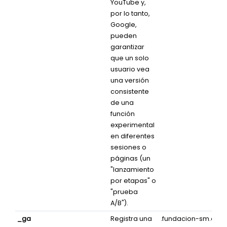
YouTube y,
por lo tanto,
Google,
pueden
garantizar
que un solo
usuario vea
una versión
consistente
de una
función
experimental
en diferentes
sesiones o
páginas (un
"lanzamiento
por etapas" o
"prueba
A/B").
_ga
Registra una
.fundacion-sm.org