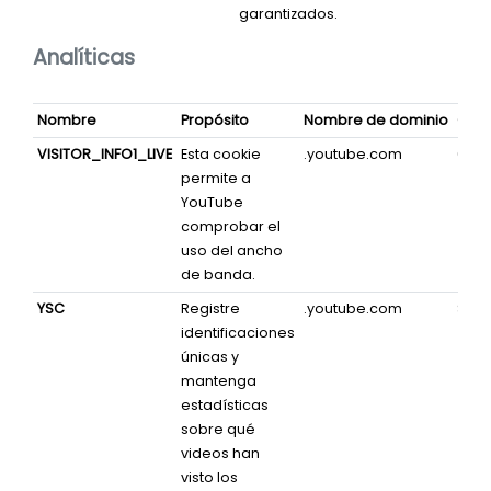
garantizados.
Analíticas
Nombre
Propósito
Nombre de dominio
Cad
VISITOR_INFO1_LIVE
Esta cookie
.youtube.com
6 m
permite a
YouTube
comprobar el
uso del ancho
de banda.
YSC
Registre
.youtube.com
Sesi
identificaciones
únicas y
mantenga
estadísticas
sobre qué
videos han
visto los