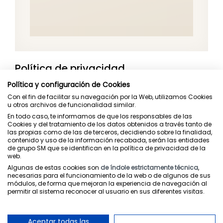
Política de privacidad
Política y configuración de Cookies
Más info
Con el fin de facilitar su navegación por la Web, utilizamos Cookies
u otros archivos de funcionalidad similar.
En todo caso, te informamos de que los responsables de las
Cookies y del tratamiento de los datos obtenidos a través tanto de
las propias como de las de terceros, decidiendo sobre la finalidad,
contenido y uso de la información recabada, serán las entidades
Juntos cuidamos la educación
de grupo SM que se identifican en la política de privacidad de la
web.
Algunas de estas cookies son
de índole estrictamente técnica
,
necesarias para el funcionamiento de la web o de algunos de sus
Proyectos
Contacto
módulos, de forma que mejoran la experiencia de navegación al
permitir al sistema reconocer al usuario en sus diferentes visitas.
Aceptar todas las